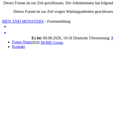
Dieses Forum ist zur Zeit geschlossen. Der Administrator hat folge
Dieses Forum ist zur Zeit wegen Wartungsarbeiten geschlossen
MEN AND MONSTERS
›
Forenmeldung
arrow_drop_down
arrow_drop_up
Es ist:
09.08.2026, 10:18
Deutsche Übersetzung:
Foren-Team
2026
MyBB Group
.
Kontakt