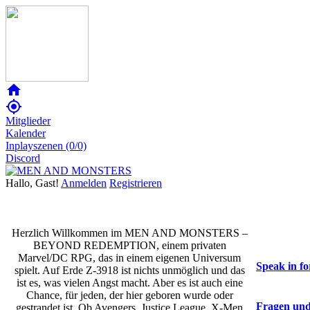
home
my_location
Mitglieder
Kalender
Inplayszenen (0/0)
Discord
Hallo, Gast!
Anmelden
Registrieren
Herzlich Willkommen im MEN AND MONSTERS –
BEYOND REDEMPTION, einem privaten
Marvel/DC RPG, das in einem eigenen Universum
Speak in fo
spielt. Auf Erde Z-3918 ist nichts unmöglich und das
ist es, was vielen Angst macht. Aber es ist auch eine
Chance, für jeden, der hier geboren wurde oder
Fragen und
gestrandet ist. Ob Avengers, Justice League, X-Men