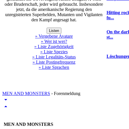
oder Bruderschaft, jeder wird gebraucht. Insbesondere
jetzt, da die amerikanische Regierung den
Hitting ro
unregistrierten Superhelden, Mutanten und Vigilanten
fu...
den Kampf angesagt hat.
Listen
On the dark
» Vergebene Avatare
st...
» Wer ist wer?
» Liste Zugehörigkeit
» Liste Spezies
Löschunge
» Liste Legalitäts-Status
» Liste Postingfrequenz
» Liste Sprachen
MEN AND MONSTERS
›
Forenmeldung
arrow_drop_down
arrow_drop_up
MEN AND MONSTERS