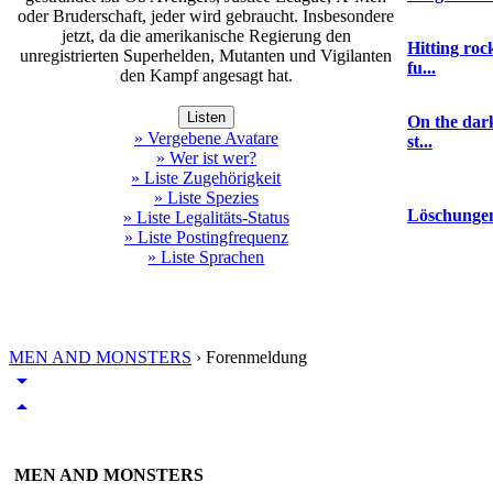
oder Bruderschaft, jeder wird gebraucht. Insbesondere
jetzt, da die amerikanische Regierung den
Hitting ro
unregistrierten Superhelden, Mutanten und Vigilanten
fu...
den Kampf angesagt hat.
Listen
On the dark
» Vergebene Avatare
st...
» Wer ist wer?
» Liste Zugehörigkeit
» Liste Spezies
Löschunge
» Liste Legalitäts-Status
» Liste Postingfrequenz
» Liste Sprachen
MEN AND MONSTERS
›
Forenmeldung
arrow_drop_down
arrow_drop_up
MEN AND MONSTERS