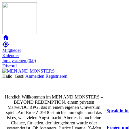
home
my_location
Mitglieder
Kalender
Inplayszenen (0/0)
Discord
Hallo, Gast!
Anmelden
Registrieren
Herzlich Willkommen im MEN AND MONSTERS –
BEYOND REDEMPTION, einem privaten
Marvel/DC RPG, das in einem eigenen Universum
Speak in fo
spielt. Auf Erde Z-3918 ist nichts unmöglich und das
ist es, was vielen Angst macht. Aber es ist auch eine
Chance, für jeden, der hier geboren wurde oder
Fragen und
gestrandet ist. Ob Avengers, Justice League, X-Men