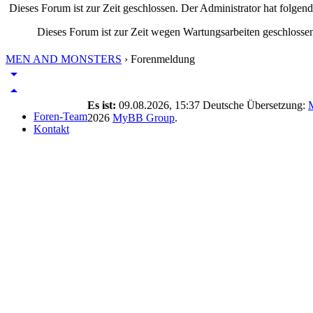
Dieses Forum ist zur Zeit geschlossen. Der Administrator hat folge
Dieses Forum ist zur Zeit wegen Wartungsarbeiten geschlossen
MEN AND MONSTERS
›
Forenmeldung
arrow_drop_down
arrow_drop_up
Es ist:
09.08.2026, 15:37
Deutsche Übersetzung:
Foren-Team
2026
MyBB Group
.
Kontakt